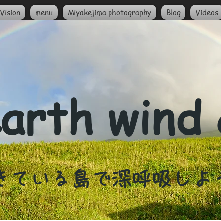
Vision
menu
Miyakejima photography
Blog
Videos
arth wind
生きている島で深呼吸しよ