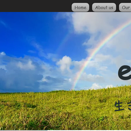
Home
About us
Our 
e
​