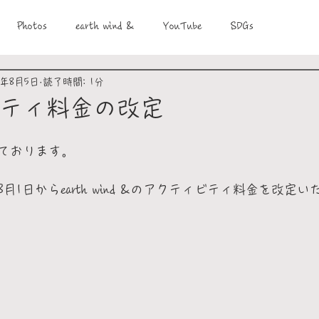
Photos
earth wind &
YouTube
SDGs
3年8月5日
読了時間: 1分
ティ料金の改定
ております。
1日からearth wind &のアクティビティ料金を改定