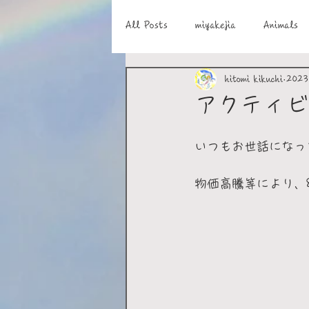
All Posts
miyakejia
Animals
hitomi kikuchi
202
アクティビ
いつもお世話になっ
物価高騰等により、8月