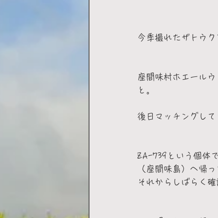
今季撮れたザトウク
座間味村ホエールウ
と。
後日マッチングして
ZA-739という個体で
（座間味島）へ帰っ
それからしばらく確