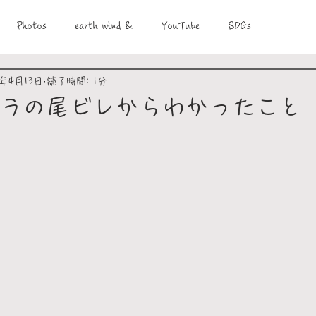
Photos
earth wind &
YouTube
SDGs
1年4月13日
読了時間: 1分
ラの尾ビレからわかったこと