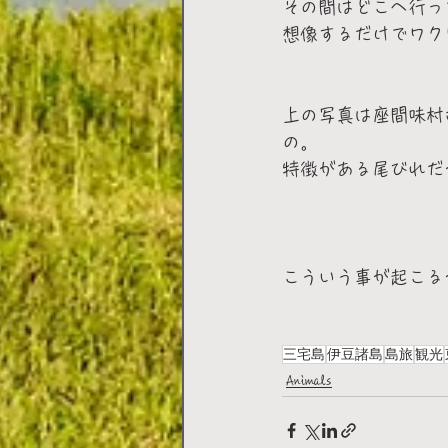
その間はどこへ行って
想像するだけでワク
上の写真は座間味村
の。
特徴がある尾びれだ
こういう事が起こる
三宅島
伊豆諸島
島旅
観光
Animals