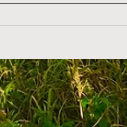
海鳥
ハギマシコが飛来していまし
た。