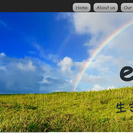
Home
About us
Our 
e
​