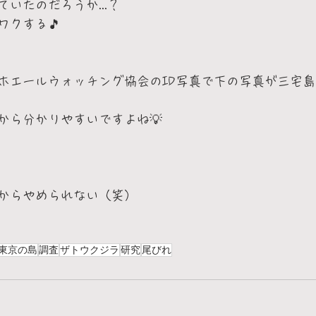
いたのだろうか...？
ワクする🎵
ホエールウォッチング協会のID写真で下の写真が三宅
から分かりやすいですよね💡
からやめられない（笑）
東京の島
調査
ザトウクジラ
研究
尾びれ