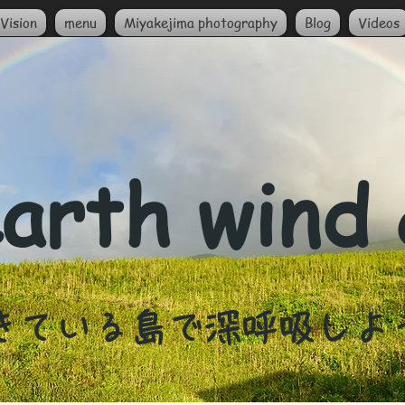
Vision
menu
Miyakejima photography
Blog
Videos
arth wind
生きている島で深呼吸しよ