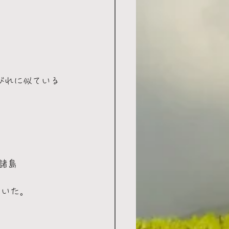
びれに似ている
間諸島
ていた。