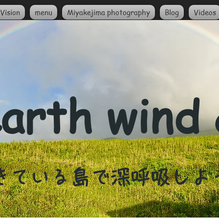
Vision
menu
Miyakejima photography
Blog
Videos
arth wind
生きている島で深呼吸しよ