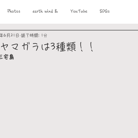
Photos
earth wind &
YouTube
SDGs
1年6月21日
読了時間: 1分
ヤマガラは3種類！！
三宅島