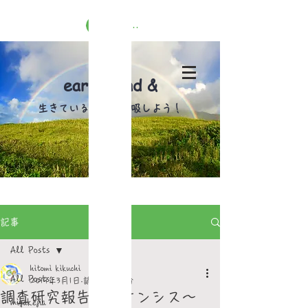
ログイン
earth wind &
​生きている島で深呼吸しよう！
記事
All Posts
hitomi kikuchi
All Posts
2019年3月1日
読了時間: 1分
調査研究報告ミヤケンシス～
miyakejia