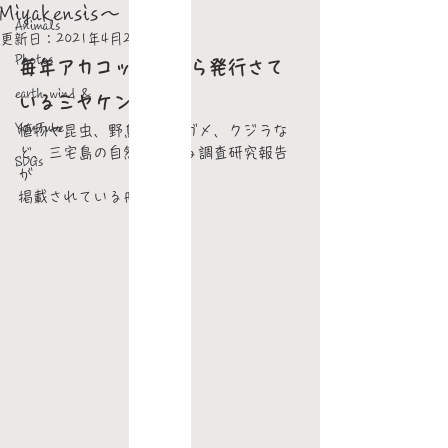
Miyakensis～
Animals
更新日：
2021年4月28日
Photos
毎年アカコッコ館から発行さて
earth wind &
いるミヤケンシス
YouTube
植物や昆虫、野鳥、ウミガメ、クジラな
ど、三宅島の自然に関する調査研究報告
SDGs
が
掲載されている冊子です。