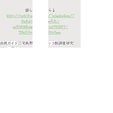
詳しくはこちら↓
http://park10.wakwak.com/~miyakejima/?
fbclid=IwAR0icomRJL-
auB2KWZwjeruFAsO-61wY9ESMT-
7DhfI4pdkxwTfuBDXx9mw
自然ガイド
三宅島
野鳥
アカコッコ館
調査
研究
SDGｓ
昆虫
SDGs
すべて表示
最新記事